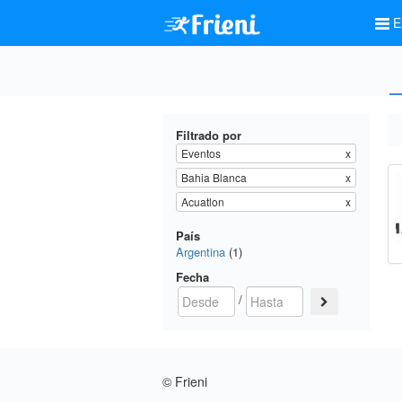
E
Filtrado por
Eventos
x
Bahia Blanca
x
Acuatlon
x
País
Argentina
(1)
Fecha
/
© Frieni