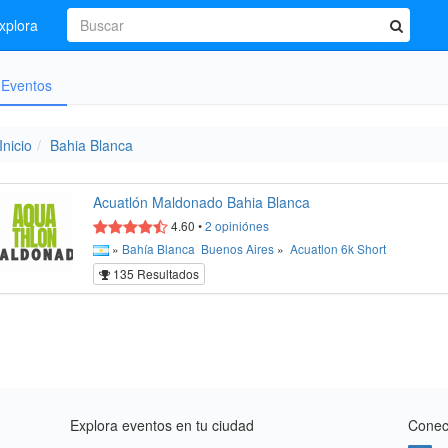
xplora
Eventos
Inicio
Bahia Blanca
Acuatlón Maldonado Bahia Blanca
4.60
•
2
opiniónes
»
Bahía Blanca
Buenos Aires
»
Acuatlon
6k
Short
135 Resultados
Explora eventos en tu ciudad
Conect