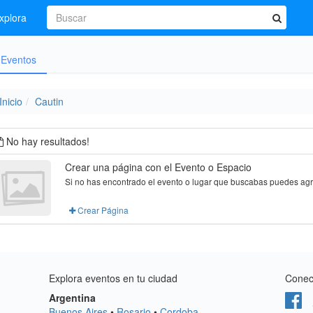
xplora
Eventos
Inicio
Cautin
No hay resultados!
Crear una página con el Evento o Espacio
Si no has encontrado el evento o lugar que buscabas puedes agre
Crear Página
Explora eventos en tu ciudad
Conect
Argentina
Buenos Aires
•
Rosario
•
Cordoba