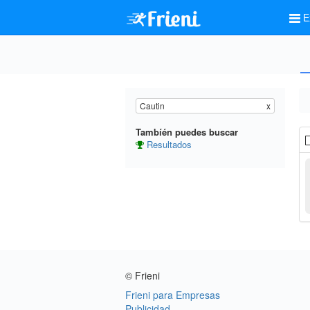
E
Cautin
x
Tambíén puedes buscar
Resultados
© Frieni
Frieni para Empresas
Publicidad