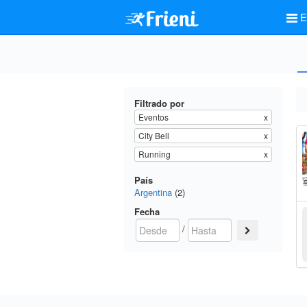
E
Filtrado por
Eventos
x
City Bell
x
Running
x
País
Argentina
(2)
Fecha
/