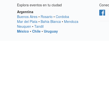
Explora eventos en tu ciudad
Conect
Argentina
Buenos Aires
•
Rosario
•
Cordoba
Mar del Plata
•
Bahia Blanca
•
Mendoza
Neuquen
•
Tandil
México
•
Chile
•
Uruguay