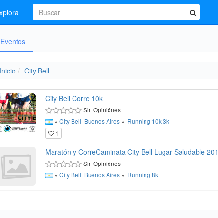
xplora
Eventos
Inicio
City Bell
City Bell Corre 10k
Sin Opiniónes
»
City Bell
Buenos Aires
»
Running
10k
3k
1
Maratón y CorreCaminata City Bell Lugar Saludable 20
Sin Opiniónes
»
City Bell
Buenos Aires
»
Running
8k