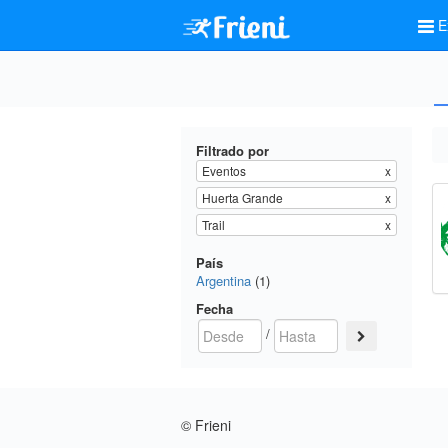
E
Filtrado por
Eventos
x
Huerta Grande
x
Trail
x
País
Argentina
(1)
Fecha
/
© Frieni