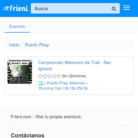
+
Eventos
Ingresar
Inicio
Inicio
Puerto Piray
Ayuda
Campeonato Misionero de Trail - San
Ignacio
Sin Opiniónes
»
Puerto Piray
Misiónes
»
Running
Trail
10k
15k
25k
5k
Frieni.com - Vive tu propia aventura.
Contáctanos