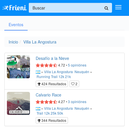
+
Eventos
Ingresar
Inicio
Inicio
Villa La Angostura
Ayuda
Desafío a la Nieve
4.72
•
5
opiniónes
»
Villa La Angostura
Neuquén
»
Running
Trail
12k
21k
424 Resultados
2
Calvario Race
4.27
•
3
opiniónes
»
Villa La Angostura
Neuquén
»
Trail
12k
25k
50k
344 Resultados