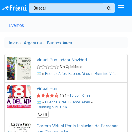
+
Eventos
Ingresar
Inicio
Inicio
Argentina
Buenos Aires
Ayuda
Virtual Run Indoor Navidad
Sin Opiniónes
»
Buenos Aires
Buenos Aires
»
Running
Virtual
Virtual Run
4.94
•
15
opiniónes
»
Buenos Aires
Buenos Aires
»
Running
Virtual
3k
36
Carrera Virtual Por la Inclusion de Personas
con Discapacidad