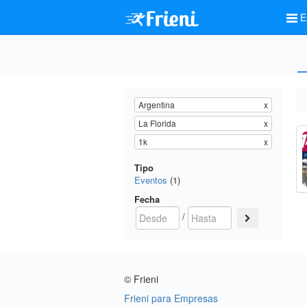
E
Argentina
x
La Florida
x
1k
x
Tipo
Eventos
(1)
Fecha
/
© Frieni
Frieni para Empresas