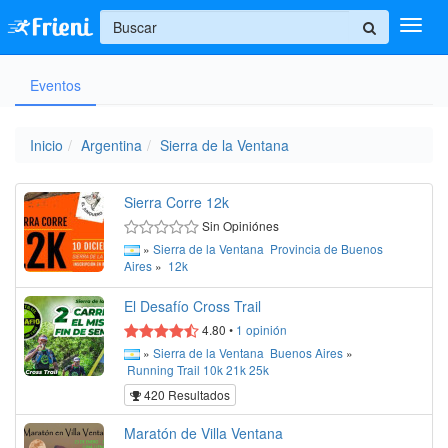
+
Eventos
Ingresar
Inicio
Inicio
Argentina
Sierra de la Ventana
Ayuda
Sierra Corre 12k
Sin Opiniónes
»
Sierra de la Ventana
Provincia de Buenos
Aires
»
12k
El Desafío Cross Trail
4.80
•
1
opinión
»
Sierra de la Ventana
Buenos Aires
»
Running
Trail
10k
21k
25k
420 Resultados
Maratón de Villa Ventana