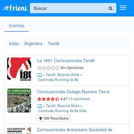
+
Eventos
Ingresar
Inicio
Inicio
Argentina
Tandil
Ayuda
La 1891 Correcaminata Tandil
Sin Opiniónes
»
Tandil
Buenos Aires
»
Caminata
Running
4k
8k
Correcaminata Colegio Nuestra Tierra
4.47
•
3
opiniónes
»
Tandil
Buenos Aires
»
Caminata
Running
4k
8k
Kids
186 Resultados
Correcaminata Aniversario Sociedad de