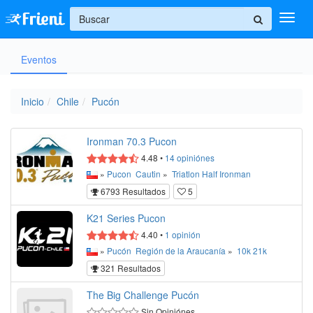
+
Eventos
Ingresar
Inicio
Inicio
Chile
Pucón
Ayuda
Ironman 70.3 Pucon
4.48
•
14
opiniónes
»
Pucon
Cautin
»
Triatlon
Half Ironman
6793 Resultados
5
K21 Series Pucon
4.40
•
1
opinión
»
Pucón
Región de la Araucanía
»
10k
21k
321 Resultados
The Big Challenge Pucón
Sin Opiniónes