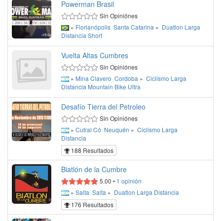
Powerman Brasil
Sin Opiniónes
»
Florianópolis
Santa Catarina
»
Duatlon
Larga
Distancia
Short
Vuelta Altas Cumbres
Sin Opiniónes
»
Mina Clavero
Cordoba
»
Ciclismo
Larga
Distancia
Mountain Bike
Ultra
Desafío Tierra del Petroleo
Sin Opiniónes
»
Cutral Có
Neuquén
»
Ciclismo
Larga
Distancia
188 Resultados
Biatlón de la Cumbre
5.00
•
1
opinión
»
Salta
Salta
»
Duatlon
Larga Distancia
176 Resultados