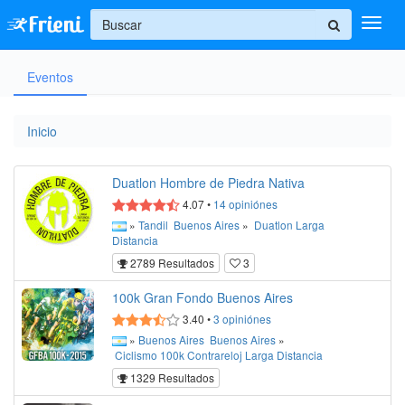
+
Eventos
Ingresar
Inicio
Inicio
Ayuda
Duatlon Hombre de Piedra Nativa
4.07
•
14
opiniónes
»
Tandil
Buenos Aires
»
Duatlon
Larga
Distancia
2789 Resultados
3
100k Gran Fondo Buenos Aires
3.40
•
3
opiniónes
»
Buenos Aires
Buenos Aires
»
Ciclismo
100k
Contrareloj
Larga Distancia
1329 Resultados