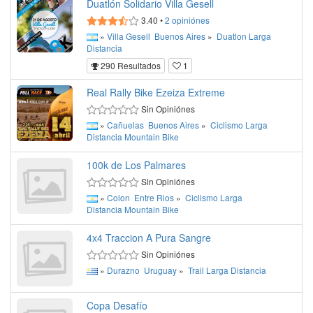
Duatlón Solidario Villa Gesell
3.40
•
2
opiniónes
»
Villa Gesell
Buenos Aires
»
Duatlon
Larga
Distancia
290 Resultados
1
Real Rally Bike Ezeiza Extreme
Sin Opiniónes
»
Cañuelas
Buenos Aires
»
Ciclismo
Larga
Distancia
Mountain Bike
100k de Los Palmares
Sin Opiniónes
»
Colon
Entre Rios
»
Ciclismo
Larga
Distancia
Mountain Bike
4x4 Traccion A Pura Sangre
Sin Opiniónes
»
Durazno
Uruguay
»
Trail
Larga Distancia
Copa Desafío