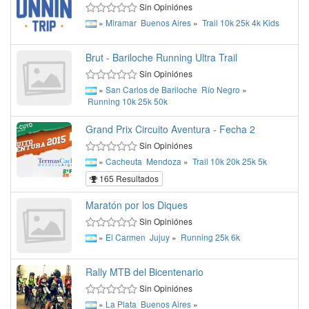
Sin Opiniónes
»
Miramar
Buenos Aires
»
Trail
10k
25k
4k
Kids
Brut - Bariloche Running Ultra Trail
Sin Opiniónes
»
San Carlos de Bariloche
Río Negro
»
Running
10k
25k
50k
Grand Prix Circuito Aventura - Fecha 2
Sin Opiniónes
»
Cacheuta
Mendoza
»
Trail
10k
20k
25k
5k
165 Resultados
Maratón por los Diques
Sin Opiniónes
»
El Carmen
Jujuy
»
Running
25k
6k
Rally MTB del Bicentenario
Sin Opiniónes
»
La Plata
Buenos Aires
»