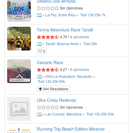
Desafío Dos Arroyos
Sin Opiniónes
»
La Paz
Entre Ríos
»
Trail
13k
25k
7k
Terma Adventure Race Tandil
4.70
•
4
opiniónes
»
Tandil
Buenos Aires
»
Trail
25k
3
Calvario Race
4.27
•
3
opiniónes
»
Villa La Angostura
Neuquén
»
Trail
12k
25k
50k
344 Resultados
Ultra Cristo Redentor
Sin Opiniónes
»
Las Cuevas
Mendoza
»
Trail
10k
25k
50k
Running Trip Beach Edition Miramar