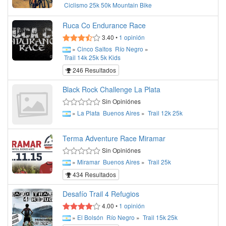
Ciclismo
25k
50k
Mountain Bike
Ruca Co Endurance Race
3.40
•
1
opinión
»
Cinco Saltos
Río Negro
»
Trail
14k
25k
5k
Kids
246 Resultados
Black Rock Challenge La Plata
Sin Opiniónes
»
La Plata
Buenos Aires
»
Trail
12k
25k
Terma Adventure Race Miramar
Sin Opiniónes
»
Miramar
Buenos Aires
»
Trail
25k
434 Resultados
Desafío Trail 4 Refugios
4.00
•
1
opinión
»
El Bolsón
Río Negro
»
Trail
15k
25k