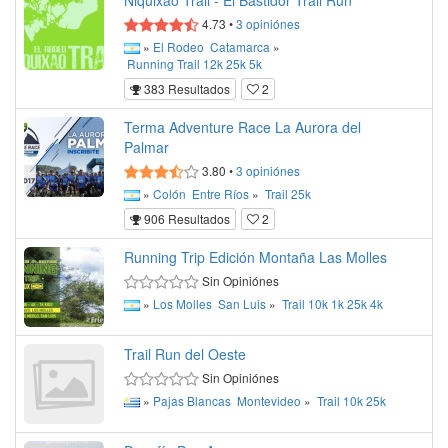
Niquixao Trail - El Bastidor Trail Run
4.73
•
3
opiniónes
»
El Rodeo
Catamarca
»
Running
Trail
12k
25k
5k
383 Resultados
2
Terma Adventure Race La Aurora del
Palmar
3.80
•
3
opiniónes
»
Colón
Entre Ríos
»
Trail
25k
906 Resultados
2
Running Trip Edición Montaña Las Molles
Sin Opiniónes
»
Los Molles
San Luis
»
Trail
10k
1k
25k
4k
Trail Run del Oeste
Sin Opiniónes
»
Pajas Blancas
Montevideo
»
Trail
10k
25k