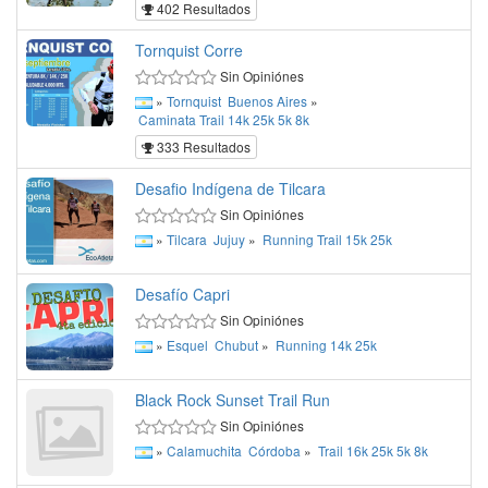
402 Resultados
Tornquist Corre
Sin Opiniónes
»
Tornquist
Buenos Aires
»
Caminata
Trail
14k
25k
5k
8k
333 Resultados
Desafio Indígena de Tilcara
Sin Opiniónes
»
Tilcara
Jujuy
»
Running
Trail
15k
25k
Desafío Capri
Sin Opiniónes
»
Esquel
Chubut
»
Running
14k
25k
Black Rock Sunset Trail Run
Sin Opiniónes
»
Calamuchita
Córdoba
»
Trail
16k
25k
5k
8k