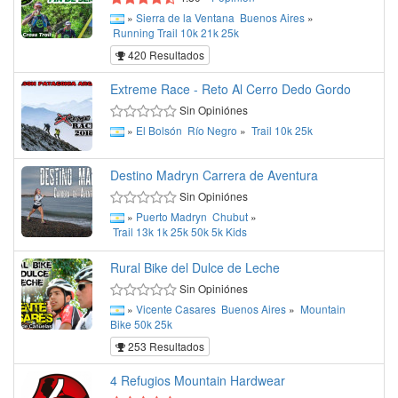
»
Sierra de la Ventana
Buenos Aires
»
Running
Trail
10k
21k
25k
420 Resultados
Extreme Race - Reto Al Cerro Dedo Gordo
Sin Opiniónes
»
El Bolsón
Río Negro
»
Trail
10k
25k
Destino Madryn Carrera de Aventura
Sin Opiniónes
»
Puerto Madryn
Chubut
»
Trail
13k
1k
25k
50k
5k
Kids
Rural Bike del Dulce de Leche
Sin Opiniónes
»
Vicente Casares
Buenos Aires
»
Mountain
Bike
50k
25k
253 Resultados
4 Refugios Mountain Hardwear