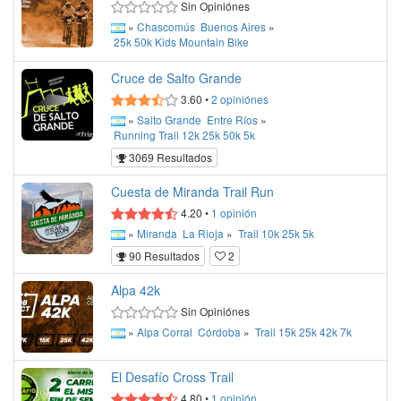
Sin Opiniónes
»
Chascomús
Buenos Aires
»
25k
50k
Kids
Mountain Bike
Cruce de Salto Grande
3.60
•
2
opiniónes
»
Salto Grande
Entre Ríos
»
Running
Trail
12k
25k
50k
5k
3069 Resultados
Cuesta de Miranda Trail Run
4.20
•
1
opinión
»
Miranda
La Rioja
»
Trail
10k
25k
5k
90 Resultados
2
Alpa 42k
Sin Opiniónes
»
Alpa Corral
Córdoba
»
Trail
15k
25k
42k
7k
El Desafío Cross Trail
4.80
•
1
opinión