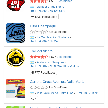
4.50
•
6
opiniónes
»
Bariloche
Río Negro
»
Trail
15k
25k
35k
42k
Ultra
1232 Resultados
Ultra Champaqui
Sin Opiniónes
»
La Cumbrecita
Cordoba
»
Trail
42k
60k
10k
25k
Trail del Viento
4.67
•
3
opiniónes
»
Andacollo
Neuquen
»
Trail
10k
25k
45k
5k
70k
Ultra
Vertical
777 Resultados
Carrera Cross Aventura Valle María
Sin Opiniónes
»
Villa Valle María
Entre Ríos
»
Trail
13k
25k
7k
1