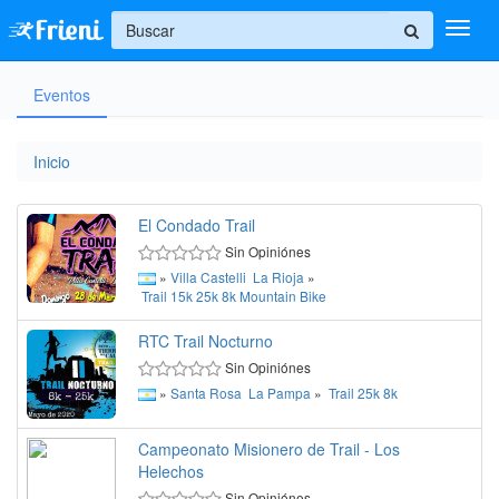
+
Eventos
Ingresar
Inicio
Inicio
Ayuda
El Condado Trail
Sin Opiniónes
»
Villa Castelli
La Rioja
»
Trail
15k
25k
8k
Mountain Bike
RTC Trail Nocturno
Sin Opiniónes
»
Santa Rosa
La Pampa
»
Trail
25k
8k
Campeonato Misionero de Trail - Los
Helechos
Sin Opiniónes