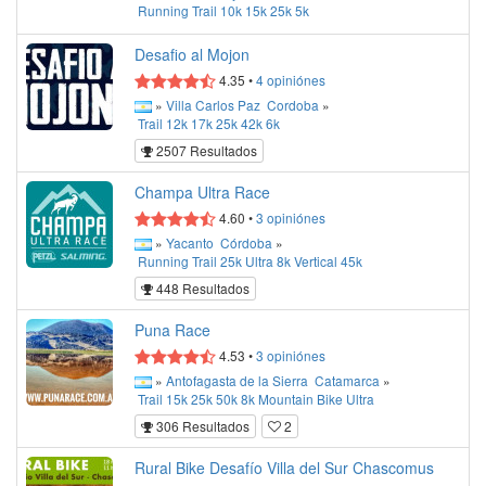
Running
Trail
10k
15k
25k
5k
Desafio al Mojon
4.35
•
4
opiniónes
»
Villa Carlos Paz
Cordoba
»
Trail
12k
17k
25k
42k
6k
2507 Resultados
Champa Ultra Race
4.60
•
3
opiniónes
»
Yacanto
Córdoba
»
Running
Trail
25k
Ultra
8k
Vertical
45k
448 Resultados
Puna Race
4.53
•
3
opiniónes
»
Antofagasta de la Sierra
Catamarca
»
Trail
15k
25k
50k
8k
Mountain Bike
Ultra
306 Resultados
2
Rural Bike Desafío Villa del Sur Chascomus