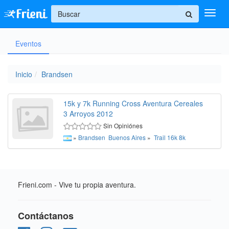
+
Eventos
Ingresar
Inicio
Inicio
Brandsen
Ayuda
15k y 7k Running Cross Aventura Cereales
3 Arroyos 2012
Sin Opiniónes
»
Brandsen
Buenos Aires
»
Trail
16k
8k
Frieni.com - Vive tu propia aventura.
Contáctanos