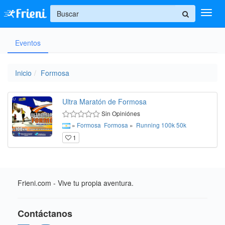
+
Eventos
Ingresar
Inicio
Inicio
Formosa
Ayuda
Ultra Maratón de Formosa
Sin Opiniónes
»
Formosa
Formosa
»
Running
100k
50k
1
Frieni.com - Vive tu propia aventura.
Contáctanos