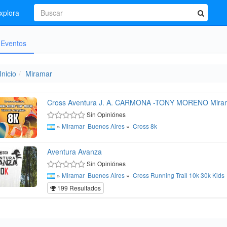
xplora
Eventos
Inicio
Miramar
Cross Aventura J. A. CARMONA -TONY MORENO Mira
Sin Opiniónes
»
Miramar
Buenos Aires
»
Cross
8k
Aventura Avanza
Sin Opiniónes
»
Miramar
Buenos Aires
»
Cross
Running
Trail
10k
30k
Kids
199 Resultados