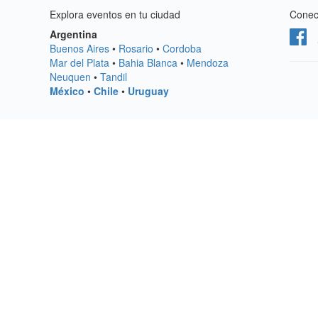
Explora eventos en tu ciudad
Conect
Argentina
Buenos Aires
•
Rosario
•
Cordoba
Mar del Plata
•
Bahia Blanca
•
Mendoza
Neuquen
•
Tandil
México
•
Chile
•
Uruguay