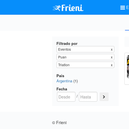
E
Filtrado por
Eventos
x
Puan
x
Triatlon
x
País
Argentina
(1)
Fecha
/
© Frieni