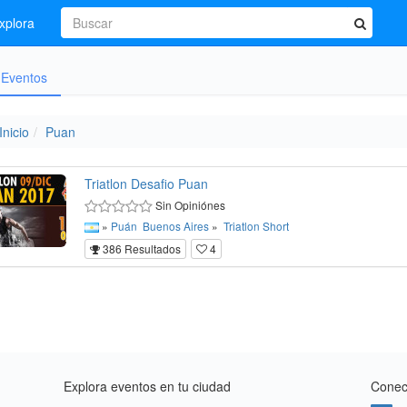
xplora
Eventos
Inicio
Puan
Triatlon Desafio Puan
Sin Opiniónes
»
Puán
Buenos Aires
»
Triatlon
Short
386 Resultados
4
Explora eventos en tu ciudad
Conect