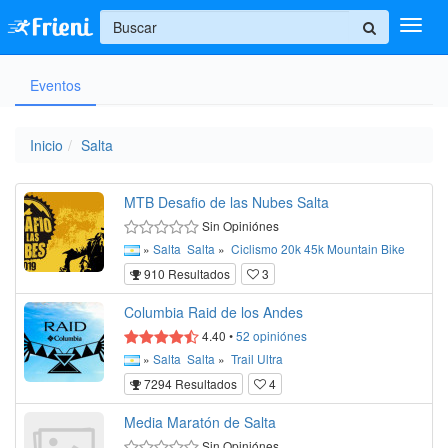
+
Eventos
Ingresar
Inicio
Inicio
Salta
Ayuda
MTB Desafio de las Nubes Salta
Sin Opiniónes
»
Salta
Salta
»
Ciclismo
20k
45k
Mountain Bike
910 Resultados
3
Columbia Raid de los Andes
4.40
•
52
opiniónes
»
Salta
Salta
»
Trail
Ultra
7294 Resultados
4
Media Maratón de Salta
Sin Opiniónes