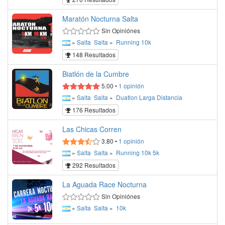
Maratón Nocturna Salta
Sin Opiniónes
»
Salta
Salta
»
Running
10k
148 Resultados
Biatlón de la Cumbre
5.00
•
1
opinión
»
Salta
Salta
»
Duatlon
Larga Distancia
176 Resultados
Las Chicas Corren
3.80
•
1
opinión
»
Salta
Salta
»
Running
10k
5k
292 Resultados
La Aguada Race Nocturna
Sin Opiniónes
»
Salta
Salta
»
10k