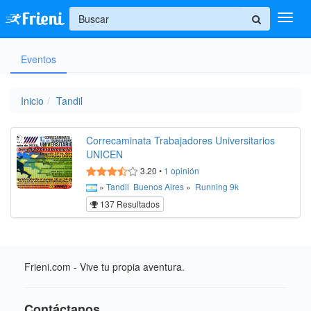
+
Eventos
Ingresar
Inicio
Inicio
Tandil
Ayuda
Correcaminata Trabajadores Universitarios
UNICEN
3.20
•
1
opinión
»
Tandil
Buenos Aires
»
Running
9k
137 Resultados
Frieni.com - Vive tu propia aventura.
Contáctanos