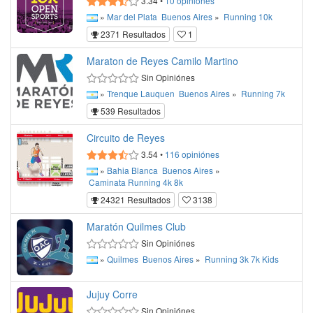
3.34
•
10
opiniónes
»
Mar del Plata
Buenos Aires
»
Running
10k
2371 Resultados
1
Maraton de Reyes Camilo Martino
Sin Opiniónes
»
Trenque Lauquen
Buenos Aires
»
Running
7k
539 Resultados
Circuito de Reyes
3.54
•
116
opiniónes
»
Bahia Blanca
Buenos Aires
»
Caminata
Running
4k
8k
24321 Resultados
3138
Maratón Quilmes Club
Sin Opiniónes
»
Quilmes
Buenos Aires
»
Running
3k
7k
Kids
Jujuy Corre
Sin Opiniónes