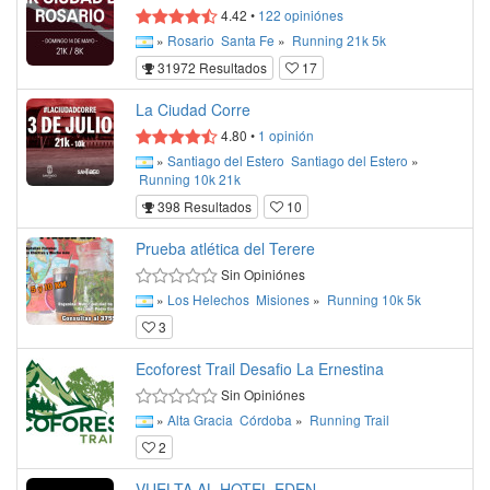
4.42
•
122
opiniónes
»
Rosario
Santa Fe
»
Running
21k
5k
31972 Resultados
17
La Ciudad Corre
4.80
•
1
opinión
»
Santiago del Estero
Santiago del Estero
»
Running
10k
21k
398 Resultados
10
Prueba atlética del Terere
Sin Opiniónes
»
Los Helechos
Misiones
»
Running
10k
5k
3
Ecoforest Trail Desafio La Ernestina
Sin Opiniónes
»
Alta Gracia
Córdoba
»
Running
Trail
2
VUELTA AL HOTEL EDEN