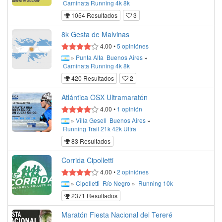
Caminata
Running
4k
8k
1054 Resultados
3
8k Gesta de Malvinas
4.00
•
5
opiniónes
»
Punta Alta
Buenos Aires
»
Caminata
Running
4k
8k
420 Resultados
2
Atlántica OSX Ultramaratón
4.00
•
1
opinión
»
Villa Gesell
Buenos Aires
»
Running
Trail
21k
42k
Ultra
83 Resultados
Corrida Cipolletti
4.00
•
2
opiniónes
»
Cipolletti
Río Negro
»
Running
10k
2371 Resultados
Maratón Fiesta Nacional del Tereré