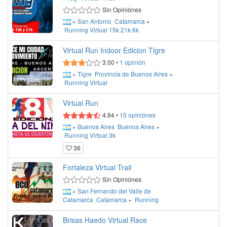
Sin Opiniónes
»
San Antonio
Catamarca
»
Running
Virtual
15k
21k
6k
Virtual Run Indoor Edicion Tigre
3.00
•
1
opinión
»
Tigre
Provincia de Buenos Aires
»
Running
Virtual
Virtual Run
4.94
•
15
opiniónes
»
Buenos Aires
Buenos Aires
»
Running
Virtual
3k
36
Fortaleza Virtual Trail
Sin Opiniónes
»
San Fernando del Valle de
Catamarca
Catamarca
»
Running
Brisas Haedo Virtual Race