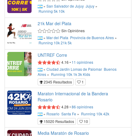
»
San Salvador de Jujuy
Jujuy
»
Running
5k
10k
21k Mar del Plata
Sin Opiniónes
»
Mar del Plata
Provincia de Buenos Aires
»
Running
10k
21k
5k
UNTREF Corre
4.16
•
11
opiniónes
»
Ciudad Jardin Lomas de Palomar
Buenos
Aires
»
Running
10k
1k
3k
Kids
2345 Resultados
1
Maraton Internacional de la Bandera
Rosario
4.28
•
86
opiniónes
»
Rosario
Santa Fe
»
Running
10k
42k
15020 Resultados
10
Media Maratón de Rosario