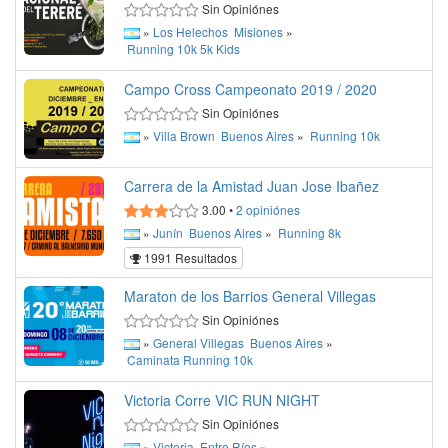
Sin Opiniónes
»
Los Helechos
Misiones
»
Running
10k
5k
Kids
Campo Cross Campeonato 2019 / 2020
Sin Opiniónes
»
Villa Brown
Buenos Aires
»
Running
10k
Carrera de la Amistad Juan Jose Ibañez
3.00
•
2
opiniónes
»
Junín
Buenos Aires
»
Running
8k
1991 Resultados
Maraton de los Barrios General Villegas
Sin Opiniónes
»
General Villegas
Buenos Aires
»
Caminata
Running
10k
Victoria Corre VIC RUN NIGHT
Sin Opiniónes
»
Victoria
Entre Ríos
»