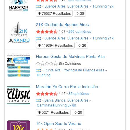
»
Buenos Aires
Buenos Aires
»
Running
42k
76537 Resultados
38
21K Ciudad de Buenos Aires
4.07
•
256
opiniónes
»
Buenos Aires
Buenos Aires
»
Running
21k
119394 Resultados
26
Heroes Gesta de Malvinas Punta Alta
Sin Opiniónes
»
Punta Alta
Provincia de Buenos Aires
»
Running
Maratón Yo Corro Por la Inclusión
4.45
•
35
opiniónes
»
Bahia Blanca
Buenos Aires
»
Caminata
Running
3k
8k
5271 Resultados
20
10k Open Sports Verano