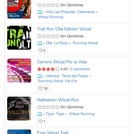
Sin Opiniónes
»
Villa Las Pirquitas
Catamarca
»
Virtual
Running
Trail Run Olta Edicion Virtual
Sin Opiniónes
»
Olta
La Rioja
»
Running
Virtual
2
Carrera Virtual Por la Vida
4.00
•
3
opiniónes
»
Ushuaia
Tierra del Fuego
»
Running
Virtual
10k
21k
18
Halloween Virtual Run
Sin Opiniónes
»
Tigre
Tigre
»
Virtual
Running
1
Fray Virtual Trail