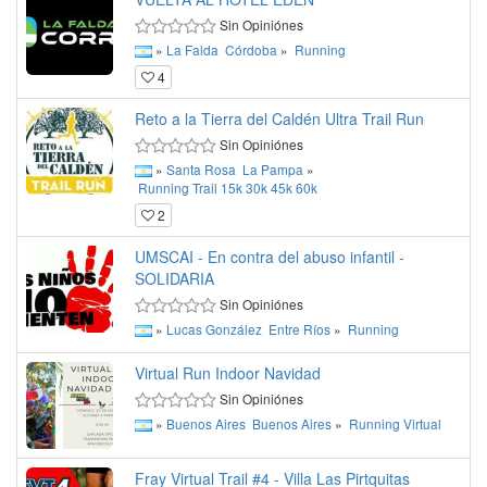
Sin Opiniónes
»
La Falda
Córdoba
»
Running
4
Reto a la Tierra del Caldén Ultra Trail Run
Sin Opiniónes
»
Santa Rosa
La Pampa
»
Running
Trail
15k
30k
45k
60k
2
UMSCAI - En contra del abuso infantil -
SOLIDARIA
Sin Opiniónes
»
Lucas González
Entre Ríos
»
Running
Virtual Run Indoor Navidad
Sin Opiniónes
»
Buenos Aires
Buenos Aires
»
Running
Virtual
Fray Virtual Trail #4 - Villa Las Pirtquitas