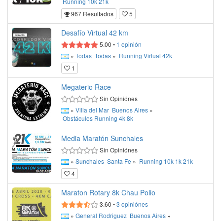
Running
10k
21k
967 Resultados
5
Desafío Virtual 42 km
5.00
•
1
opinión
»
Todas
Todas
»
Running
Virtual
42k
1
Megaterio Race
Sin Opiniónes
»
Villa del Mar
Buenos Aires
»
Obstáculos
Running
4k
8k
Media Maratón Sunchales
Sin Opiniónes
»
Sunchales
Santa Fe
»
Running
10k
1k
21k
4
Maraton Rotary 8k Chau Polio
3.60
•
3
opiniónes
»
General Rodriguez
Buenos Aires
»