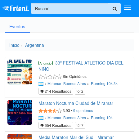
+
Eventos
Ingresar
Inicio
Inicio
Argentina
Ayuda
33º FESTIVAL ATLETICO DIA DEL
Anuncio
NIÑO
Sin Opiniónes
»
Miramar
Buenos Aires
»
Running
10k
3k
214 Resultados
2
Maraton Nocturna Ciudad de Miramar
3.93
•
9
opiniónes
»
Miramar
Buenos Aires
»
Running
10k
654 Resultados
7
Media Maraton Mar del Sud - Miramar