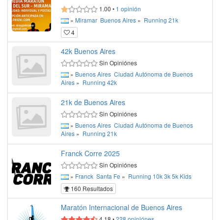
1.00
•
1
opinión
»
Miramar
Buenos Aires
»
Running
21k
4
42k Buenos Aires
Sin Opiniónes
»
Buenos Aires
Ciudad Autónoma de Buenos
Aires
»
Running
42k
21k de Buenos Aires
Sin Opiniónes
»
Buenos Aires
Ciudad Autónoma de Buenos
Aires
»
Running
21k
Franck Corre 2025
Sin Opiniónes
»
Franck
Santa Fe
»
Running
10k
3k
5k
Kids
160 Resultados
Maratón Internacional de Buenos Aires
4.18
•
228
opiniónes