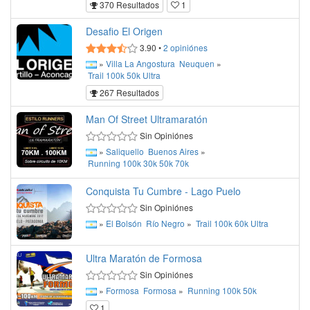
370 Resultados
1
Desafio El Origen
3.90
•
2
opiniónes
»
Villa La Angostura
Neuquen
»
Trail
100k
50k
Ultra
267 Resultados
Man Of Street Ultramaratón
Sin Opiniónes
»
Saliquello
Buenos Aires
»
Running
100k
30k
50k
70k
Conquista Tu Cumbre - Lago Puelo
Sin Opiniónes
»
El Bolsón
Río Negro
»
Trail
100k
60k
Ultra
Ultra Maratón de Formosa
Sin Opiniónes
»
Formosa
Formosa
»
Running
100k
50k
1