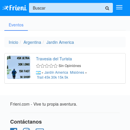
+
Eventos
Ingresar
Inicio
Inicio
Argentina
Jardin America
Ayuda
Travesia del Turista
Sin Opiniónes
»
Jardín America
Misiónes
»
Trail
45k
30k
15k
5k
Frieni.com - Vive tu propia aventura.
Contáctanos