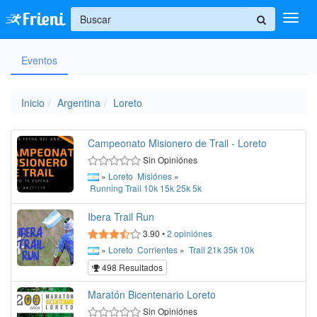
+
Eventos
Ingresar
Inicio
Inicio
Argentina
Loreto
Ayuda
Campeonato Misionero de Trail - Loreto
Sin Opiniónes
»
Loreto
Misiónes
»
Running
Trail
10k
15k
25k
5k
Ibera Trail Run
3.90
•
2
opiniónes
»
Loreto
Corrientes
»
Trail
21k
35k
10k
498 Resultados
Maratón Bicentenario Loreto
Sin Opiniónes