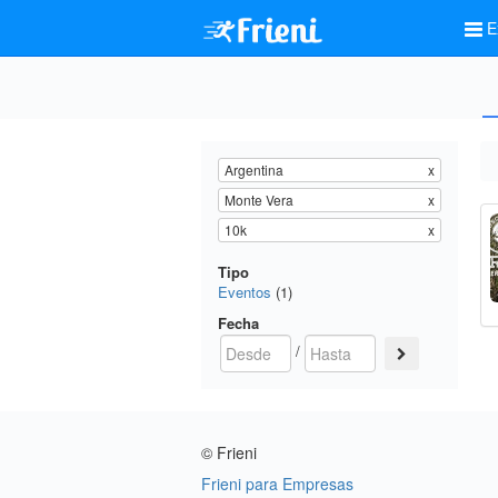
E
Argentina
x
Monte Vera
x
10k
x
Tipo
Eventos
(1)
Fecha
/
© Frieni
Frieni para Empresas