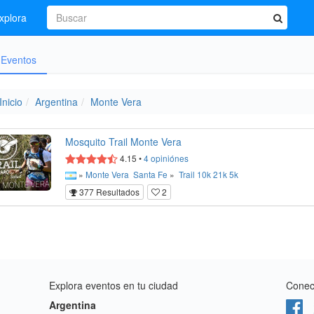
xplora
Eventos
Inicio
Argentina
Monte Vera
Mosquito Trail Monte Vera
4.15
•
4
opiniónes
»
Monte Vera
Santa Fe
»
Trail
10k
21k
5k
377 Resultados
2
Explora eventos en tu ciudad
Conect
Argentina