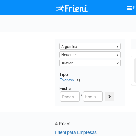
E
Argentina
x
Neuquen
x
Triatlon
x
Tipo
Eventos
(1)
Fecha
/
© Frieni
Frieni para Empresas