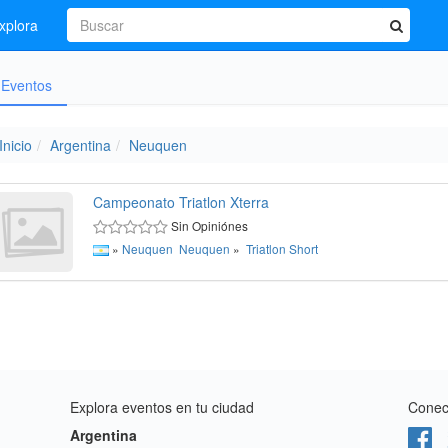
xplora
Eventos
Inicio
Argentina
Neuquen
Campeonato Triatlon Xterra
Sin Opiniónes
»
Neuquen
Neuquen
»
Triatlon
Short
Explora eventos en tu ciudad
Conect
Argentina