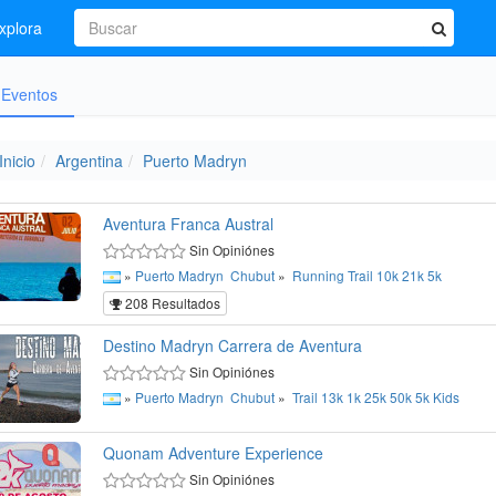
xplora
Eventos
Inicio
Argentina
Puerto Madryn
Aventura Franca Austral
Sin Opiniónes
»
Puerto Madryn
Chubut
»
Running
Trail
10k
21k
5k
208 Resultados
Destino Madryn Carrera de Aventura
Sin Opiniónes
»
Puerto Madryn
Chubut
»
Trail
13k
1k
25k
50k
5k
Kids
Quonam Adventure Experience
Sin Opiniónes