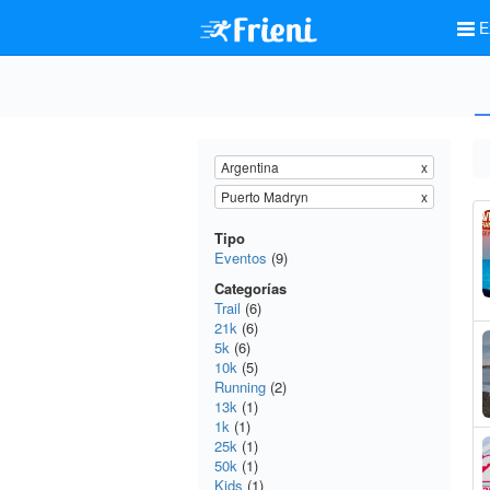
E
Argentina
x
Puerto Madryn
x
Tipo
Eventos
(9)
Categorías
Trail
(6)
21k
(6)
5k
(6)
10k
(5)
Running
(2)
13k
(1)
1k
(1)
25k
(1)
50k
(1)
Kids
(1)