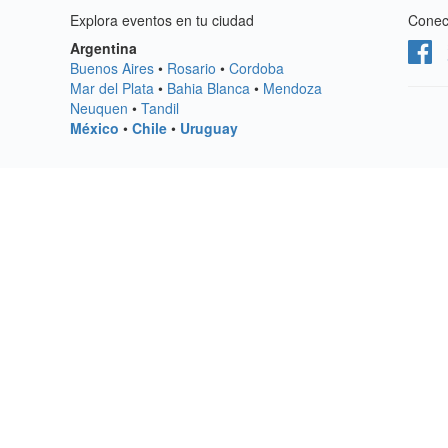
Explora eventos en tu ciudad
Conect
Argentina
Buenos Aires
•
Rosario
•
Cordoba
Mar del Plata
•
Bahia Blanca
•
Mendoza
Neuquen
•
Tandil
México
•
Chile
•
Uruguay