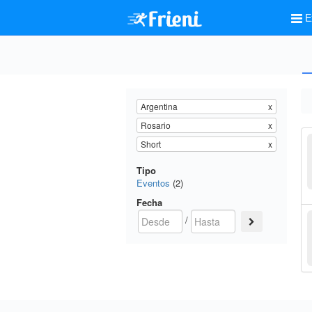
E
Argentina
x
Rosario
x
Short
x
Tipo
Eventos
(2)
Fecha
/