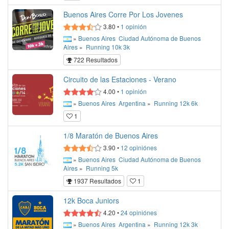
Buenos Aires Corre Por Los Jovenes
3.80
•
1
opinión
»
Buenos Aires
Ciudad Autónoma de Buenos
Aires
»
Running
10k
3k
722 Resultados
Circuito de las Estaciones - Verano
4.00
•
1
opinión
»
Buenos Aires
Argentina
»
Running
12k
6k
1
1/8 Maratón de Buenos Aires
3.90
•
12
opiniónes
»
Buenos Aires
Ciudad Autónoma de Buenos
Aires
»
Running
5k
1937 Resultados
1
12k Boca Juniors
4.20
•
24
opiniónes
»
Buenos Aires
Argentina
»
Running
12k
3k