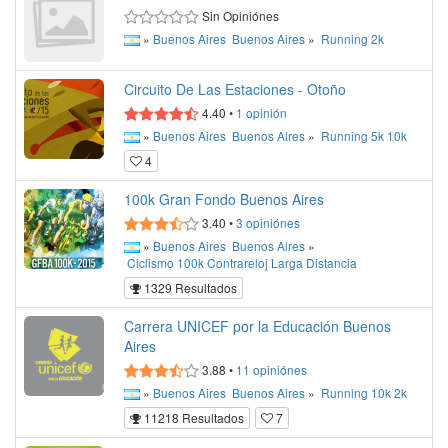
Sin Opiniónes
»
Buenos Aires
Buenos Aires
»
Running
2k
Circuito De Las Estaciones - Otoño
4.40
•
1
opinión
»
Buenos Aires
Buenos Aires
»
Running
5k
10k
4
100k Gran Fondo Buenos Aires
3.40
•
3
opiniónes
»
Buenos Aires
Buenos Aires
»
Ciclismo
100k
Contrareloj
Larga Distancia
1329 Resultados
Carrera UNICEF por la Educación Buenos
Aires
3.88
•
11
opiniónes
»
Buenos Aires
Buenos Aires
»
Running
10k
2k
11218 Resultados
7