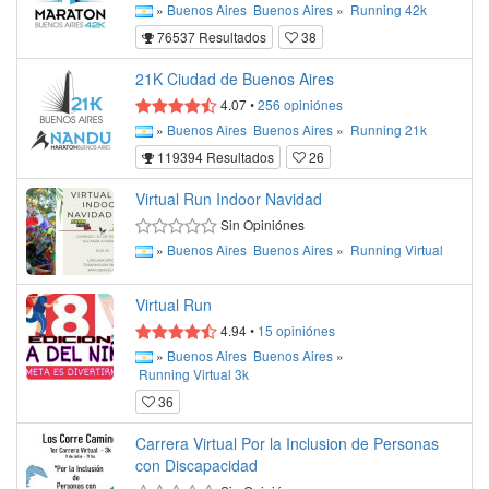
»
Buenos Aires
Buenos Aires
»
Running
42k
76537 Resultados
38
21K Ciudad de Buenos Aires
4.07
•
256
opiniónes
»
Buenos Aires
Buenos Aires
»
Running
21k
119394 Resultados
26
Virtual Run Indoor Navidad
Sin Opiniónes
»
Buenos Aires
Buenos Aires
»
Running
Virtual
Virtual Run
4.94
•
15
opiniónes
»
Buenos Aires
Buenos Aires
»
Running
Virtual
3k
36
Carrera Virtual Por la Inclusion de Personas
con Discapacidad