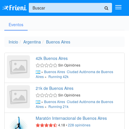
+
Eventos
Ingresar
Inicio
Inicio
Argentina
Buenos Aires
Ayuda
42k Buenos Aires
Sin Opiniónes
»
Buenos Aires
Ciudad Autónoma de Buenos
Aires
»
Running
42k
21k de Buenos Aires
Sin Opiniónes
»
Buenos Aires
Ciudad Autónoma de Buenos
Aires
»
Running
21k
Maratón Internacional de Buenos Aires
4.18
•
228
opiniónes