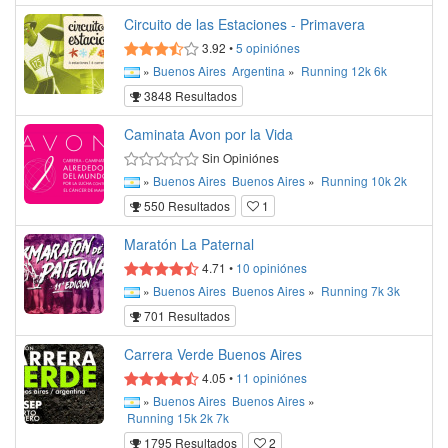
Circuito de las Estaciones - Primavera
3.92
•
5
opiniónes
»
Buenos Aires
Argentina
»
Running
12k
6k
3848 Resultados
Caminata Avon por la Vida
Sin Opiniónes
»
Buenos Aires
Buenos Aires
»
Running
10k
2k
550 Resultados
1
Maratón La Paternal
4.71
•
10
opiniónes
»
Buenos Aires
Buenos Aires
»
Running
7k
3k
701 Resultados
Carrera Verde Buenos Aires
4.05
•
11
opiniónes
»
Buenos Aires
Buenos Aires
»
Running
15k
2k
7k
1795 Resultados
2