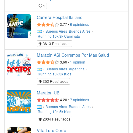
1
Carrera Hospital Italiano
3.77
•
6
opiniónes
»
Buenos Aires
Buenos Aires
»
Running
10k
3k
Caminata
3613 Resultados
Maratón ASI Corremos Por Mas Salud
3.60
•
1
opinión
»
Buenos Aires
Argentina
»
Running
10k
3k
Kids
352 Resultados
Maraton UB
4.20
•
7
opiniónes
»
Buenos Aires
Buenos Aires
»
Running
10k
5k
Kids
2034 Resultados
Villa Luro Corre