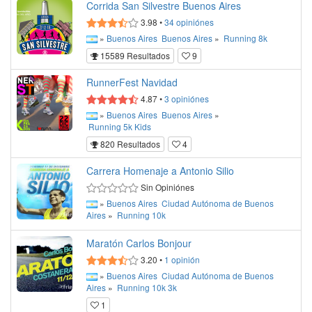
Corrida San Silvestre Buenos Aires
3.98
•
34
opiniónes
»
Buenos Aires
Buenos Aires
»
Running
8k
15589 Resultados
9
RunnerFest Navidad
4.87
•
3
opiniónes
»
Buenos Aires
Buenos Aires
»
Running
5k
Kids
820 Resultados
4
Carrera Homenaje a Antonio Silio
Sin Opiniónes
»
Buenos Aires
Ciudad Autónoma de Buenos
Aires
»
Running
10k
Maratón Carlos Bonjour
3.20
•
1
opinión
»
Buenos Aires
Ciudad Autónoma de Buenos
Aires
»
Running
10k
3k
1