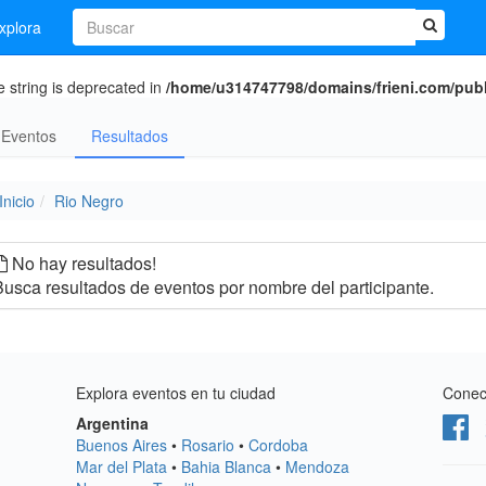
xplora
e string is deprecated in
/home/u314747798/domains/frieni.com/publi
Eventos
Resultados
Inicio
Rio Negro
No hay resultados!
usca resultados de eventos por nombre del participante.
Explora eventos en tu ciudad
Conect
Argentina
Buenos Aires
•
Rosario
•
Cordoba
Mar del Plata
•
Bahia Blanca
•
Mendoza