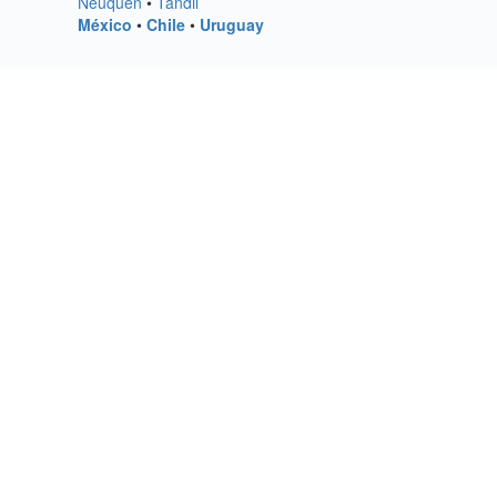
Neuquen
•
Tandil
México
•
Chile
•
Uruguay