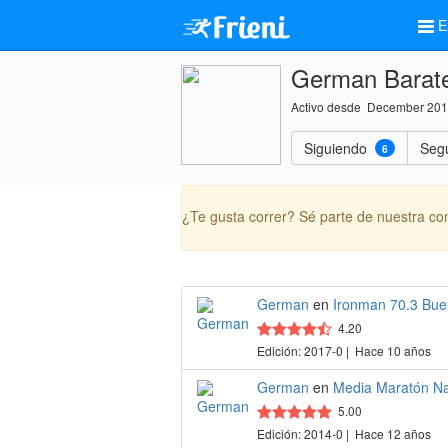
E
German Baratel
Activo desde December 20
Siguiendo
Seg
6
¿Te gusta correr? Sé parte de nuestra c
German
en
Ironman 70.3 Bue
4.20
Edición: 2017-0 | Hace 10 años
German
en
Media Maratón Nat
5.00
Edición: 2014-0 | Hace 12 años