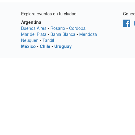
Explora eventos en tu ciudad
Conect
Argentina
Buenos Aires
•
Rosario
•
Cordoba
Mar del Plata
•
Bahia Blanca
•
Mendoza
Neuquen
•
Tandil
México
•
Chile
•
Uruguay