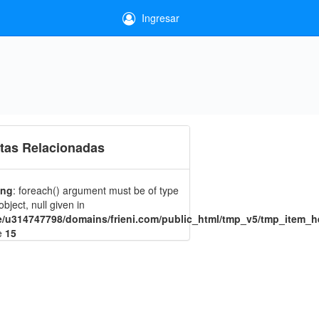
Ingresar
tas Relacionadas
ing
: foreach() argument must be of type
object, null given in
/u314747798/domains/frieni.com/public_html/tmp_v5/tmp_item_h
ne
15