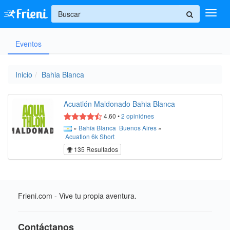
+
Eventos
Ingresar
Inicio
Inicio
Bahia Blanca
Ayuda
Acuatlón Maldonado Bahia Blanca
4.60
•
2
opiniónes
»
Bahía Blanca
Buenos Aires
»
Acuatlon
6k
Short
135 Resultados
Frieni.com - Vive tu propia aventura.
Contáctanos