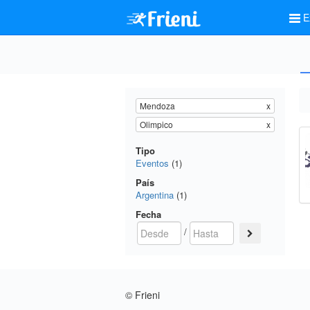
E
Mendoza
x
Olimpico
x
Tipo
Eventos
(1)
País
Argentina
(1)
Fecha
/
© Frieni