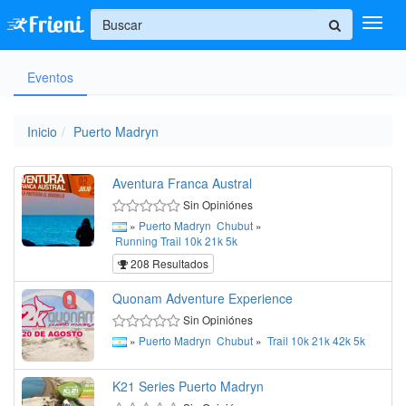
+
Eventos
Ingresar
Inicio
Inicio
Puerto Madryn
Ayuda
Aventura Franca Austral
Sin Opiniónes
»
Puerto Madryn
Chubut
»
Running
Trail
10k
21k
5k
208 Resultados
Quonam Adventure Experience
Sin Opiniónes
»
Puerto Madryn
Chubut
»
Trail
10k
21k
42k
5k
K21 Series Puerto Madryn