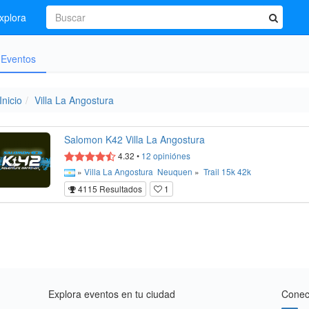
xplora
Eventos
Inicio
Villa La Angostura
Salomon K42 Villa La Angostura
4.32
•
12
opiniónes
»
Villa La Angostura
Neuquen
»
Trail
15k
42k
4115 Resultados
1
Explora eventos en tu ciudad
Conect