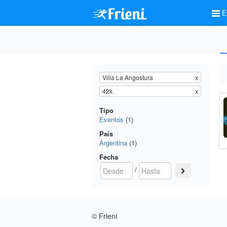
E
Villa La Angostura
x
42k
x
Tipo
Eventos
(1)
País
Argentina
(1)
Fecha
/
© Frieni