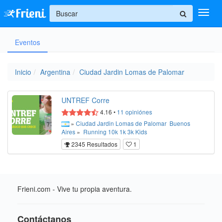
+
Eventos
Ingresar
Inicio
Inicio
Argentina
Ciudad Jardin Lomas de Palomar
Ayuda
UNTREF Corre
4.16
•
11
opiniónes
»
Ciudad Jardin Lomas de Palomar
Buenos
Aires
»
Running
10k
1k
3k
Kids
2345 Resultados
1
Frieni.com - Vive tu propia aventura.
Contáctanos