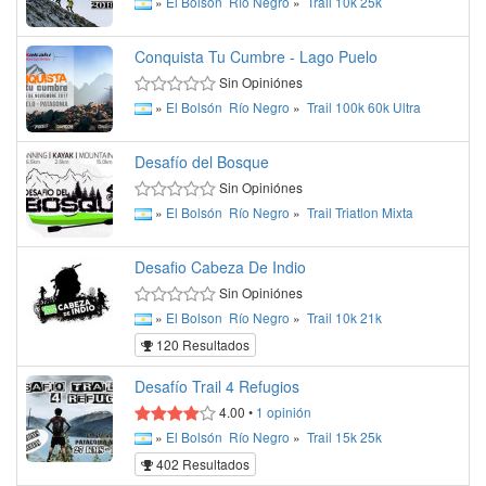
»
El Bolsón
Río Negro
»
Trail
10k
25k
Conquista Tu Cumbre - Lago Puelo
Sin Opiniónes
»
El Bolsón
Río Negro
»
Trail
100k
60k
Ultra
Desafío del Bosque
Sin Opiniónes
»
El Bolsón
Río Negro
»
Trail
Triatlon
Mixta
Desafio Cabeza De Indio
Sin Opiniónes
»
El Bolson
Río Negro
»
Trail
10k
21k
120 Resultados
Desafío Trail 4 Refugios
4.00
•
1
opinión
»
El Bolsón
Río Negro
»
Trail
15k
25k
402 Resultados