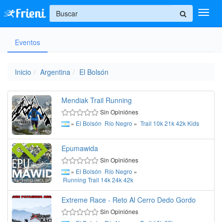
+
Eventos
Ingresar
Inicio
Inicio
Argentina
El Bolsón
Ayuda
Mendiak Trail Running
Sin Opiniónes
»
El Bolsón
Río Negro
»
Trail
10k
21k
42k
Kids
Epumawida
Sin Opiniónes
»
El Bolsón
Río Negro
»
Running
Trail
14k
24k
42k
Extreme Race - Reto Al Cerro Dedo Gordo
Sin Opiniónes