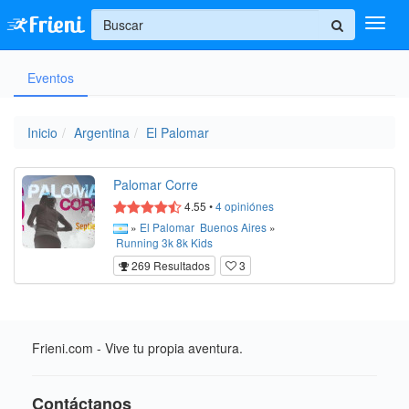
+
Eventos
Ingresar
Inicio
Inicio
Argentina
El Palomar
Ayuda
Palomar Corre
4.55
•
4
opiniónes
»
El Palomar
Buenos Aires
»
Running
3k
8k
Kids
269 Resultados
3
Frieni.com - Vive tu propia aventura.
Contáctanos