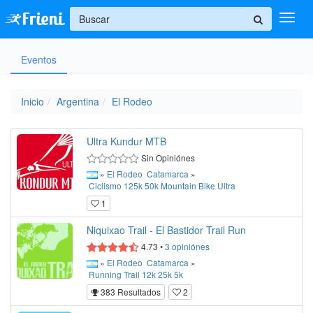
+
Eventos
Ingresar
Inicio
Inicio
Argentina
El Rodeo
Ayuda
Ultra Kundur MTB
Sin Opiniónes
»
El Rodeo
Catamarca
»
Ciclismo
125k
50k
Mountain Bike
Ultra
1
Niquixao Trail - El Bastidor Trail Run
4.73
•
3
opiniónes
»
El Rodeo
Catamarca
»
Running
Trail
12k
25k
5k
383 Resultados
2