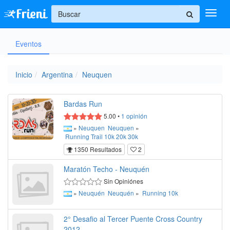
+
Eventos
Ingresar
Inicio
Inicio
Argentina
Neuquen
Ayuda
Bardas Run
5.00
•
1
opinión
»
Neuquen
Neuquen
»
Running
Trail
10k
20k
30k
1350 Resultados
2
Maratón Techo - Neuquén
Sin Opiniónes
»
Neuquén
Neuquén
»
Running
10k
2° Desafio al Tercer Puente Cross Country
2012