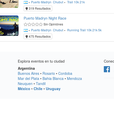
»
Puerto Madryn
Chubut
»
Trail
10k
21k
319 Resultados
Puerto Madryn Night Race
Sin Opiniónes
»
Puerto Madryn
Chubut
»
Running
Trail
10k
21k
5k
475 Resultados
Explora eventos en tu ciudad
Conect
Argentina
Buenos Aires
•
Rosario
•
Cordoba
Mar del Plata
•
Bahia Blanca
•
Mendoza
Neuquen
•
Tandil
México
•
Chile
•
Uruguay