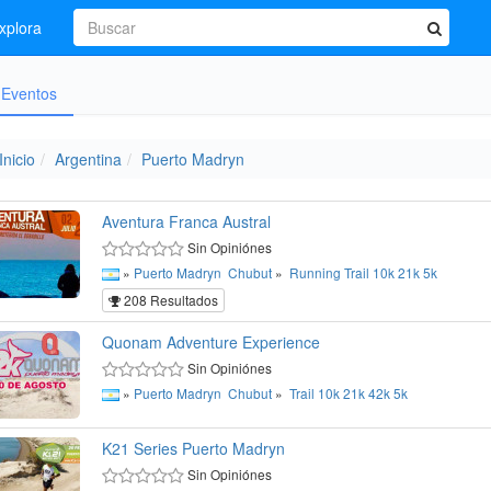
xplora
Eventos
Inicio
Argentina
Puerto Madryn
Aventura Franca Austral
Sin Opiniónes
»
Puerto Madryn
Chubut
»
Running
Trail
10k
21k
5k
208 Resultados
Quonam Adventure Experience
Sin Opiniónes
»
Puerto Madryn
Chubut
»
Trail
10k
21k
42k
5k
K21 Series Puerto Madryn
Sin Opiniónes