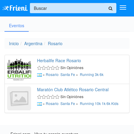
+
Eventos
Ingresar
Inicio
Inicio
Argentina
Rosario
Ayuda
Herbalife Race Rosario
Sin Opiniónes
»
Rosario
Santa Fe
»
Running
3k
6k
Maratón Club Atlético Rosario Central
Sin Opiniónes
»
Rosario
Santa Fe
»
Running
10k
1k
6k
Kids