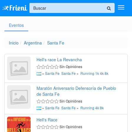
+
Eventos
Ingresar
Inicio
Inicio
Argentina
Santa Fe
Ayuda
Hell's race La Revancha
Sin Opiniónes
»
Santa Fe
Santa Fe
»
Running
1k
4k
8k
Maratón Aniversario Defensoría de Pueblo
de Santa Fe
Sin Opiniónes
»
Santa Fe
Santa Fe
»
Running
4k
8k
Hell's Race
Sin Opiniónes