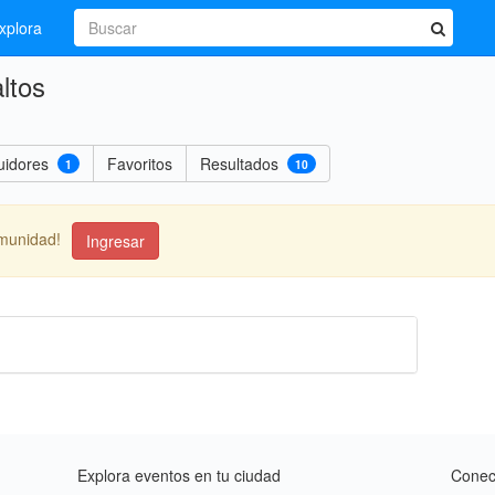
xplora
ltos
uidores
Favoritos
Resultados
1
10
omunidad!
Ingresar
Explora eventos en tu ciudad
Conect