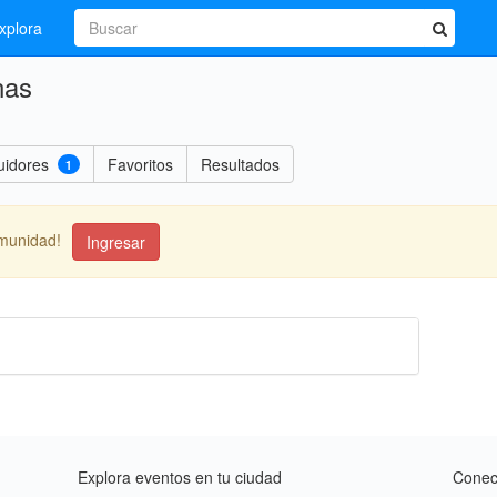
xplora
nas
uidores
Favoritos
Resultados
1
omunidad!
Ingresar
Explora eventos en tu ciudad
Conect