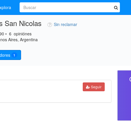
xplora
s San Nicolas
Sin reclamar
90
•
6
opiniónes
nos Aires, Argentina
idores
1
Seguir