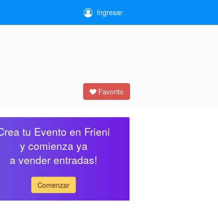
Ingresar
Favorito
Crea tu Evento en Frieni
y comienza ya
a vender entradas!
Comenzar