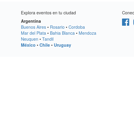
Explora eventos en tu ciudad
Conect
Argentina
Buenos Aires
•
Rosario
•
Cordoba
Mar del Plata
•
Bahia Blanca
•
Mendoza
Neuquen
•
Tandil
México
•
Chile
•
Uruguay