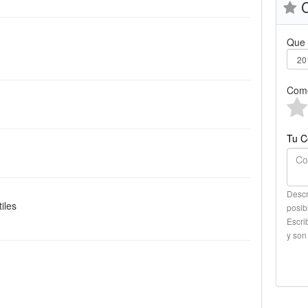
C
Que 
Como
Tu C
Descr
iles
posib
Escri
y son