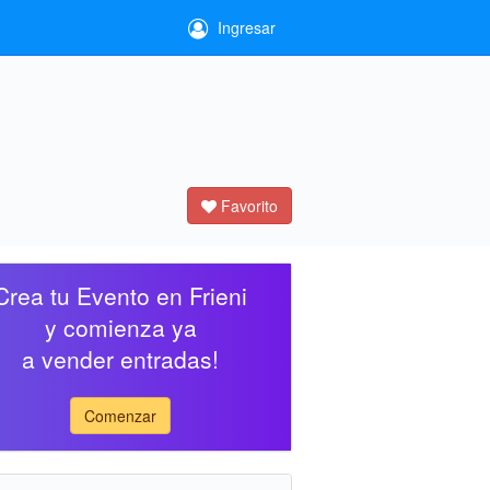
Ingresar
Favorito
Crea tu Evento en Frieni
y comienza ya
a vender entradas!
Comenzar