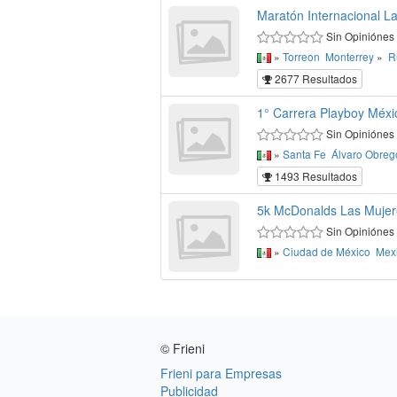
Maratón Internacional L
Sin Opiniónes
»
Torreon
Monterrey
»
R
2677 Resultados
1° Carrera Playboy Méxi
Sin Opiniónes
»
Santa Fe
Álvaro Obreg
1493 Resultados
5k McDonalds Las Muje
Sin Opiniónes
»
Ciudad de México
Mex
© Frieni
Frieni para Empresas
Publicidad