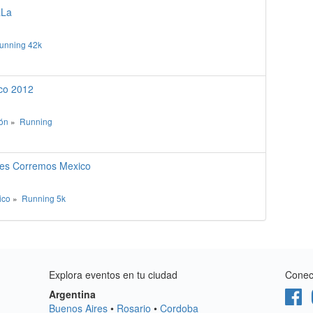
aLa
unning
42k
co 2012
ón
»
Running
res Corremos Mexico
ico
»
Running
5k
Explora eventos en tu ciudad
Conect
Argentina
Buenos Aires
•
Rosario
•
Cordoba