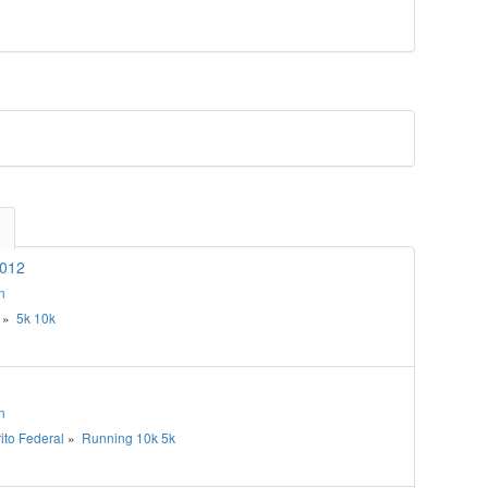
2012
n
»
5k
10k
n
rito Federal
»
Running
10k
5k