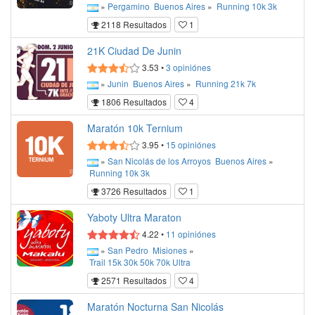
»
Pergamino
Buenos Aires
»
Running
10k
3k
2118 Resultados
1
21K Ciudad De Junin
3.53
•
3
opiniónes
»
Junin
Buenos Aires
»
Running
21k
7k
1806 Resultados
4
Maratón 10k Ternium
3.95
•
15
opiniónes
»
San Nicolás de los Arroyos
Buenos Aires
»
Running
10k
3k
3726 Resultados
1
Yaboty Ultra Maraton
4.22
•
11
opiniónes
»
San Pedro
Misiones
»
Trail
15k
30k
50k
70k
Ultra
2571 Resultados
4
Maratón Nocturna San Nicolás