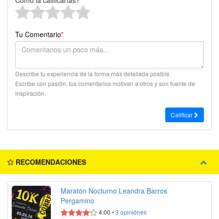
Como la calificarías?
Tu Comentario
*
Describe tu experiencia de la forma más detallada posible.
Escribe con pasión, tus comentarios motivan a otros y son fuente de
inspiración.
Calificar
RECOMENDACIONES
Maratón Nocturno Leandra Barros
Pergamino
4.00
•
3
opiniónes