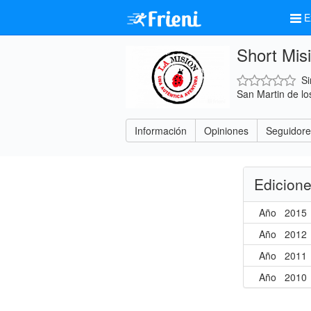
E
Short Mis
Si
San Martin de l
Información
Opiniones
Seguidore
Edicion
Año
2015
Año
2012
Año
2011
Año
2010