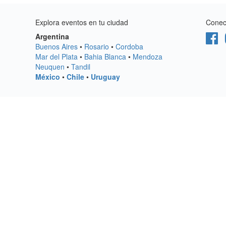
Explora eventos en tu ciudad
Conect
Argentina
Buenos Aires
•
Rosario
•
Cordoba
Mar del Plata
•
Bahia Blanca
•
Mendoza
Neuquen
•
Tandil
México
•
Chile
•
Uruguay