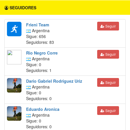
SEGUIDORES
Frieni Team
Seguir
Argentina
Sigue: 656
Seguidores: 83
Rio Negro Corre
Seguir
Argentina
Sigue: 0
Seguidores: 1
Dario Gabriel Rodriguez Uriz
Seguir
Argentina
Sigue: 0
Seguidores: 0
Eduardo Aronica
Seguir
Argentina
Sigue: 0
Seguidores: 0